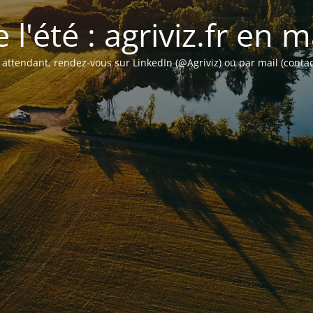
 l'été : agriviz.fr en
 attendant, rendez-vous sur LinkedIn (@Agriviz) ou par mail (contac